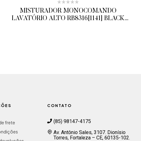
MISTURADOR MONOCOMANDO
LAVATÓRIO ALTO RB8316[1141] BLACK
MATE RUBINETTOS
ADICIONAR AO ORÇAMENTO
ÇÕES
CONTATO
(85) 98147-4175
e frete
ondições
Av. Antônio Sales, 3107. Dionísio
Torres, Fortaleza – CE, 60135-102.
e devoluções