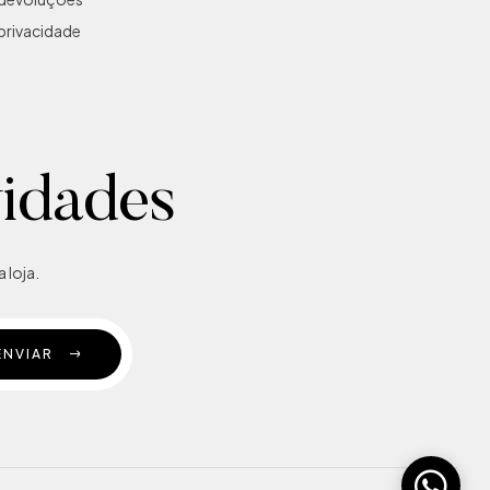
 privacidade
vidades
 loja.
ENVIAR