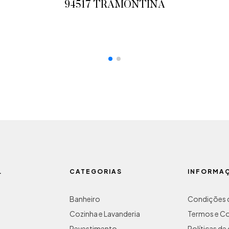
94517 TRAMONTINA
ADICIONAR AO ORÇAMENTO
L
CATEGORIAS
INFORMA
Banheiro
Condições d
Cozinha e Lavanderia
Termos e C
Revestimento
Políticas d