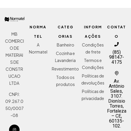
NORMA
CATEG
INFORM
CONTAT
MB
TEL
ORIAS
AÇÕES
O
COMERCI
A
Banheiro
Condições
O DE
Normatel
de frete
(85)
Cozinha e
MATERIAI
98147-
Lavanderia
Termos e
S DE
4175
Condições
Revestimento
CONSTR
Políticas de
UCAO
Todos os
Av.
devoluções
LTDA
produtos
Antônio
Sales,
Políticas de
CNPJ:
3107.
privacidade
Dionísio
09.267.0
Torres,
50/0007
Fortaleza
-08
– CE,
60135-
102.