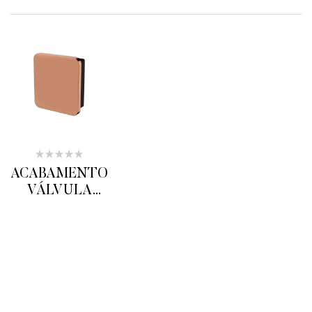
ACABAMENTO
VÁLVULA
DESCARGA
ICIONAR AO ORÇAMENTO
ROSE GOLD
DK5068RG
DOKA