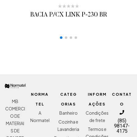
BACIA P/CX LINK P-230 BR
ADICIONAR AO ORÇAMENTO
NORMA
CATEG
INFORM
CONTAT
MB
TEL
ORIAS
AÇÕES
O
COMERCI
A
Banheiro
Condições
O DE
Normatel
de frete
(85)
Cozinha e
MATERIAI
98147-
Lavanderia
Termos e
S DE
4175
Condições