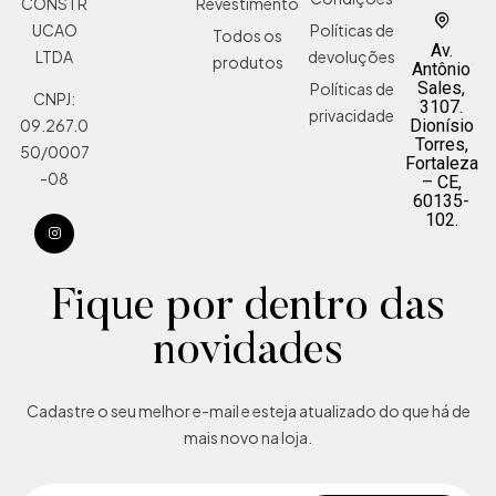
Revestimento
CONSTR
Políticas de
UCAO
Todos os
Av.
devoluções
LTDA
produtos
Antônio
Sales,
Políticas de
CNPJ:
3107.
privacidade
Dionísio
09.267.0
Torres,
50/0007
Fortaleza
-08
– CE,
60135-
102.
Fique por dentro das
novidades
Cadastre o seu melhor e-mail e esteja atualizado do que há de
mais novo na loja.