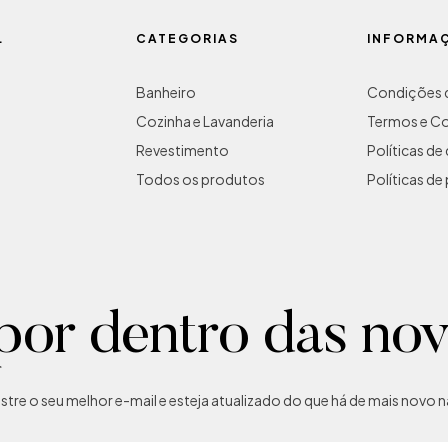
L
CATEGORIAS
INFORMA
Banheiro
Condições d
Cozinha e Lavanderia
Termos e C
Revestimento
Políticas d
Todos os produtos
Políticas de
por dentro das no
tre o seu melhor e-mail e esteja atualizado do que há de mais novo na