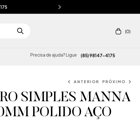
4175
(0)
Precisa de ajuda? Ligue
(85) 98147-4175
ANTERIOR
PRÓXIMO
IRO SIMPLES MANNA
00MM POLIDO AÇO