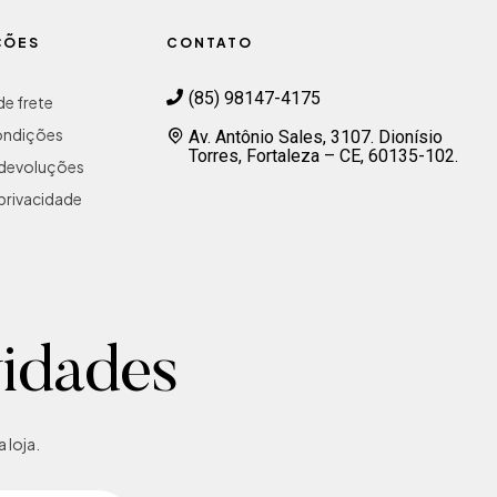
ÇÕES
CONTATO
(85) 98147-4175
e frete
ondições
Av. Antônio Sales, 3107. Dionísio
Torres, Fortaleza – CE, 60135-102.
e devoluções
 privacidade
vidades
 loja.