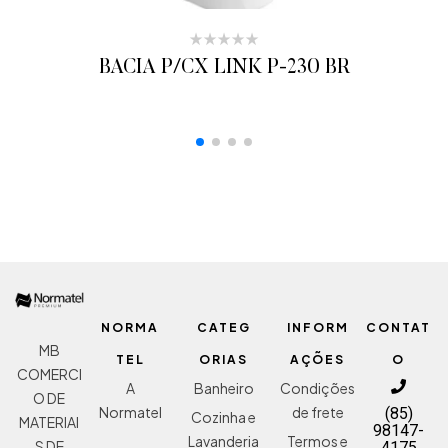
BACIA P/CX LINK P-230 BR
ADICIONAR AO ORÇAMENTO
NORMA
CATEG
INFORM
CONTAT
MB
TEL
ORIAS
AÇÕES
O
COMERCI
A
Banheiro
Condições
O DE
Normatel
de frete
(85)
Cozinha e
MATERIAI
98147-
Lavanderia
Termos e
S DE
4175