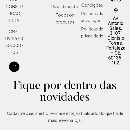
Condições
Revestimento
CONSTR
Políticas de
UCAO
Todos os
Av.
devoluções
LTDA
produtos
Antônio
Sales,
Políticas de
CNPJ:
3107.
privacidade
Dionísio
09.267.0
Torres,
50/0007
Fortaleza
-08
– CE,
60135-
102.
Fique por dentro das
novidades
Cadastre o seu melhor e-mail e esteja atualizado do que há de
mais novo na loja.