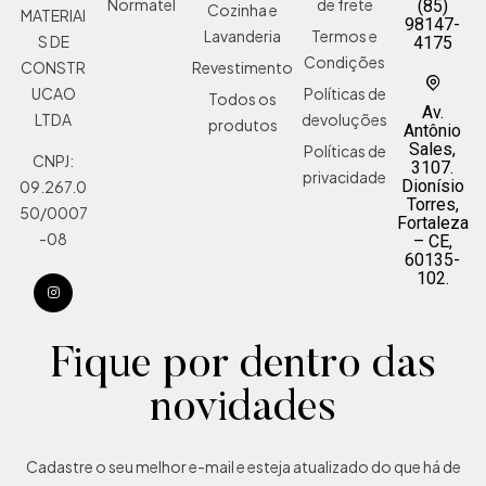
Normatel
de frete
(85)
Cozinha e
MATERIAI
98147-
Lavanderia
Termos e
S DE
4175
Condições
Revestimento
CONSTR
Políticas de
UCAO
Todos os
Av.
devoluções
LTDA
produtos
Antônio
Sales,
Políticas de
CNPJ:
3107.
privacidade
Dionísio
09.267.0
Torres,
50/0007
Fortaleza
-08
– CE,
60135-
102.
Fique por dentro das
novidades
Cadastre o seu melhor e-mail e esteja atualizado do que há de