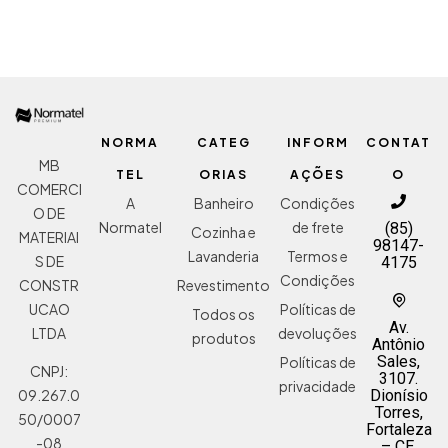
NORMA
CATEG
INFORM
CONTAT
MB
TEL
ORIAS
AÇÕES
O
COMERCI
A
Banheiro
Condições
O DE
Normatel
de frete
(85)
Cozinha e
MATERIAI
98147-
Lavanderia
Termos e
S DE
4175
Condições
Revestimento
CONSTR
Políticas de
UCAO
Todos os
Av.
devoluções
LTDA
produtos
Antônio
Sales,
Políticas de
CNPJ:
3107.
privacidade
Dionísio
09.267.0
Torres,
50/0007
Fortaleza
-08
– CE,