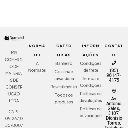
NORMA
CATEG
INFORM
CONTAT
MB
TEL
ORIAS
AÇÕES
O
COMERCI
A
Banheiro
Condições
O DE
Normatel
de frete
(85)
Cozinha e
MATERIAI
98147-
Lavanderia
Termos e
S DE
4175
Condições
Revestimento
CONSTR
Políticas de
UCAO
Todos os
Av.
devoluções
LTDA
produtos
Antônio
Sales,
Políticas de
CNPJ:
3107.
privacidade
Dionísio
09.267.0
Torres,
50/0007
Fortaleza