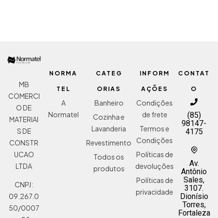
NORMA
CATEG
INFORM
CONTAT
MB
TEL
ORIAS
AÇÕES
O
COMERCI
A
Banheiro
Condições
O DE
Normatel
de frete
(85)
Cozinha e
MATERIAI
98147-
Lavanderia
Termos e
S DE
4175
Condições
Revestimento
CONSTR
Políticas de
UCAO
Todos os
Av.
devoluções
LTDA
produtos
Antônio
Sales,
Políticas de
CNPJ:
3107.
privacidade
Dionísio
09.267.0
Torres,
50/0007
Fortaleza