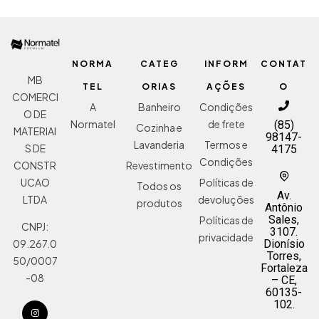
NORMA
CATEG
INFORM
CONTAT
MB
TEL
ORIAS
AÇÕES
O
COMERCI
A
Banheiro
Condições
O DE
Normatel
de frete
(85)
Cozinha e
MATERIAI
98147-
Lavanderia
Termos e
S DE
4175
Condições
Revestimento
CONSTR
Políticas de
UCAO
Todos os
Av.
devoluções
LTDA
produtos
Antônio
Sales,
Políticas de
CNPJ:
3107.
privacidade
Dionísio
09.267.0
Torres,
50/0007
Fortaleza
-08
– CE,
60135-
102.