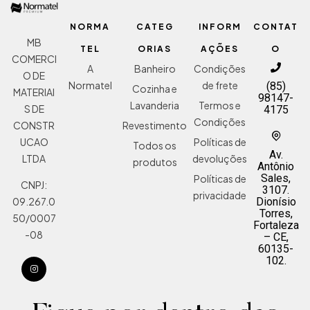
NORMA
CATEG
INFORM
CONTAT
MB
TEL
ORIAS
AÇÕES
O
COMERCI
A
Banheiro
Condições
O DE
Normatel
de frete
(85)
Cozinha e
MATERIAI
98147-
Lavanderia
Termos e
S DE
4175
Condições
Revestimento
CONSTR
Políticas de
UCAO
Todos os
Av.
devoluções
LTDA
produtos
Antônio
Sales,
Políticas de
CNPJ:
3107.
privacidade
Dionísio
09.267.0
Torres,
50/0007
Fortaleza
-08
– CE,
60135-
102.