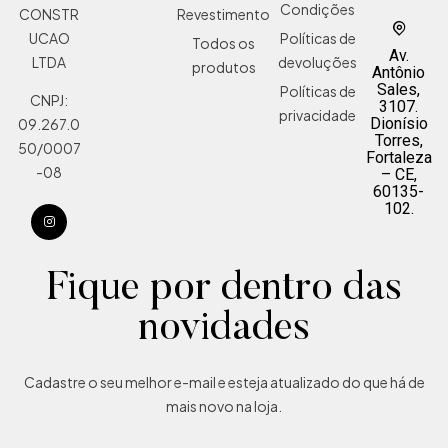
Condições
Revestimento
CONSTR
Políticas de
UCAO
Todos os
Av.
devoluções
LTDA
produtos
Antônio
Sales,
Políticas de
CNPJ:
3107.
privacidade
Dionísio
09.267.0
Torres,
50/0007
Fortaleza
-08
– CE,
60135-
102.
Fique por dentro das
novidades
Cadastre o seu melhor e-mail e esteja atualizado do que há de
mais novo na loja.