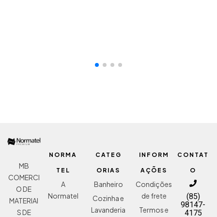
ADICIONAR AO ORÇAMENTO
NORMA
CATEG
INFORM
CONTAT
MB
TEL
ORIAS
AÇÕES
O
COMERCI
A
Banheiro
Condições
O DE
Normatel
de frete
(85)
Cozinha e
MATERIAI
98147-
Lavanderia
Termos e
S DE
4175