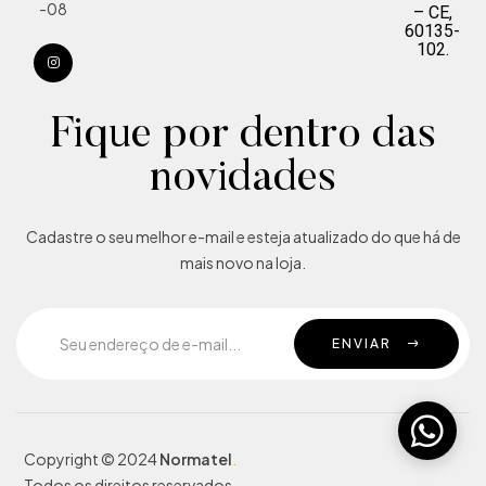
-08
– CE,
60135-
102.
Fique por dentro das
novidades
Cadastre o seu melhor e-mail e esteja atualizado do que há de
mais novo na loja.
ENVIAR
Copyright © 2024
Normatel
.
Todos os direitos reservados.