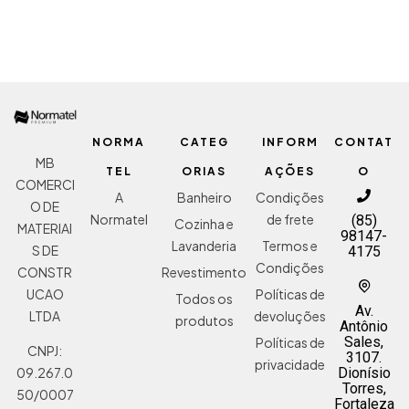
ADICIONAR AO ORÇAMENTO
NORMA
CATEG
INFORM
CONTAT
MB
TEL
ORIAS
AÇÕES
O
COMERCI
A
Banheiro
Condições
O DE
Normatel
de frete
(85)
Cozinha e
MATERIAI
98147-
Lavanderia
Termos e
S DE
4175
Condições
Revestimento
CONSTR
Políticas de
UCAO
Todos os
Av.
devoluções
LTDA
produtos
Antônio
Sales,
Políticas de
CNPJ:
3107.
privacidade
Dionísio
09.267.0
Torres,
50/0007
Fortaleza