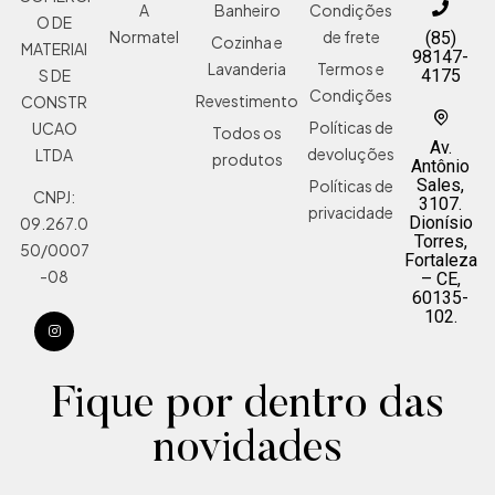
A
Banheiro
Condições
O DE
Normatel
de frete
(85)
Cozinha e
MATERIAI
98147-
Lavanderia
Termos e
S DE
4175
Condições
Revestimento
CONSTR
Políticas de
UCAO
Todos os
Av.
devoluções
LTDA
produtos
Antônio
Sales,
Políticas de
CNPJ:
3107.
privacidade
Dionísio
09.267.0
Torres,
50/0007
Fortaleza
-08
– CE,
60135-
102.
Fique por dentro das
novidades