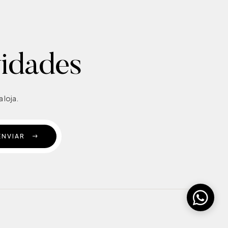
vidades
 loja.
ENVIAR