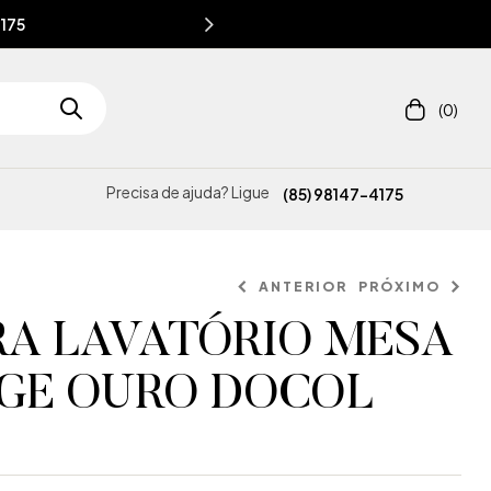
4175
(0)
Precisa de ajuda? Ligue
(85) 98147-4175
ANTERIOR
PRÓXIMO
RA LAVATÓRIO MESA
GE OURO DOCOL