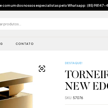
e com um dos nossos especialistas pelo Whatsapp: (85) 98147-
OG
CONTATO
DESTAQUE!
TORNEI
NEW ED
SKU:
57076