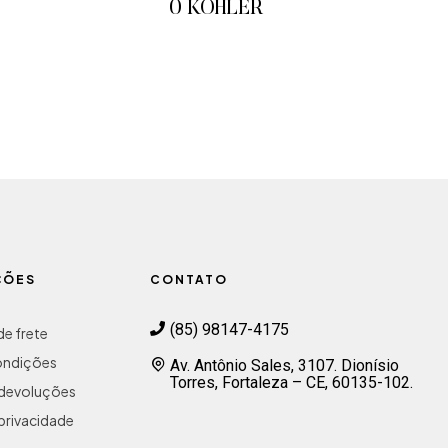
0 KOHLER
ADICIONAR AO ORÇAMENTO
ÇÕES
CONTATO
(85) 98147-4175
e frete
ondições
Av. Antônio Sales, 3107. Dionísio
Torres, Fortaleza – CE, 60135-102.
e devoluções
 privacidade