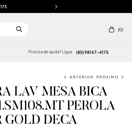
4175
(0)
Precisa de ajuda? Ligue
(85) 98147-4175
ANTERIOR
PRÓXIMO
A LAV MESA BICA
91.SM108.MT PEROLA
 GOLD DECA