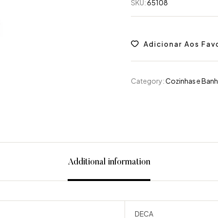
SKU:
65108
Adicionar Aos Fav
Category:
Cozinhas e Banh
Additional information
DECA