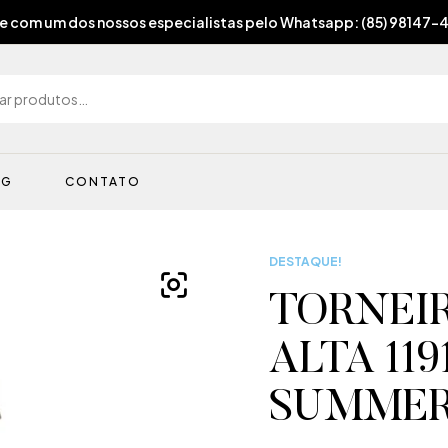
e com um dos nossos especialistas pelo Whatsapp: (85) 98147-
OG
CONTATO
DESTAQUE!
TORNEIR
ALTA 11
SUMMER