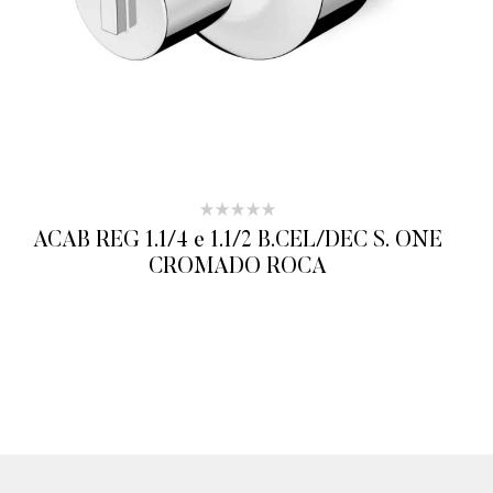
ACAB REG 1.1/4 e 1.1/2 B.CEL/DEC S. ONE
CROMADO ROCA
ADICIONAR AO ORÇAMENTO