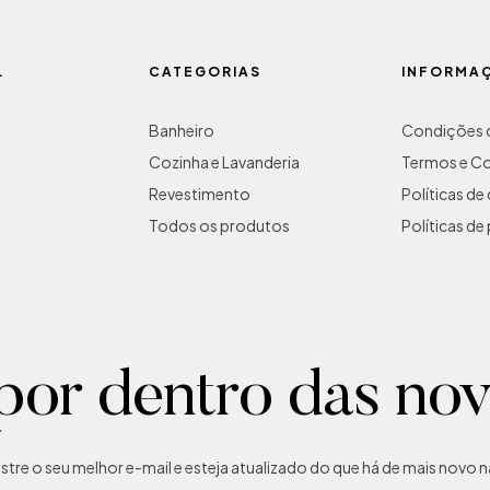
L
CATEGORIAS
INFORMA
Banheiro
Condições d
Cozinha e Lavanderia
Termos e C
Revestimento
Políticas d
Todos os produtos
Políticas de
por dentro das no
tre o seu melhor e-mail e esteja atualizado do que há de mais novo na