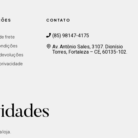
ÇÕES
CONTATO
(85) 98147-4175
e frete
ondições
Av. Antônio Sales, 3107. Dionísio
Torres, Fortaleza – CE, 60135-102.
e devoluções
 privacidade
vidades
 loja.