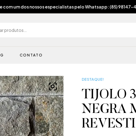
e com um dos nossos especialistas pelo Whatsapp: (85) 98147-
OG
CONTATO
DESTAQUE!
TIJOLO 
NEGRA M
REVEST