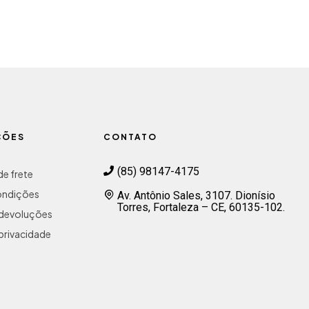
ÇÕES
CONTATO
(85) 98147-4175
e frete
ondições
Av. Antônio Sales, 3107. Dionísio
Torres, Fortaleza – CE, 60135-102.
e devoluções
 privacidade