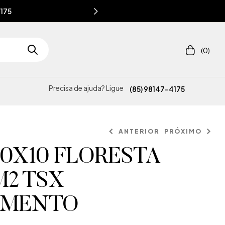
4175
(0)
Precisa de ajuda? Ligue
(85) 98147-4175
ANTERIOR
PRÓXIMO
30X10 FLORESTA
2 TSX
IMENTO