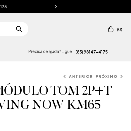
4175
(0)
Precisa de ajuda? Ligue
(85) 98147-4175
ANTERIOR
PRÓXIMO
MÓDULO TOM 2P+T
IVING NOW KM65