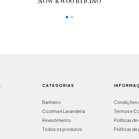
NOW KW00 BTICINO
ADICIONAR AO ORÇAMENTO
L
CATEGORIAS
INFORMA
Banheiro
Condições d
Cozinha e Lavanderia
Termos e C
Revestimento
Políticas d
Todos os produtos
Políticas de