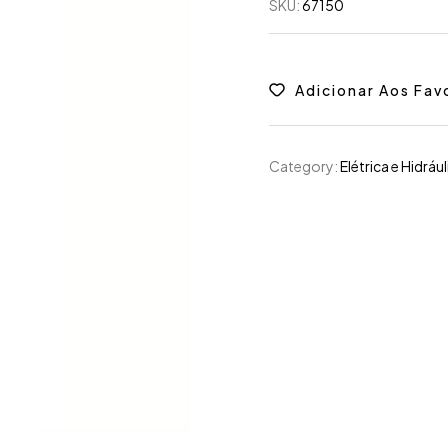
SKU:
67150
Adicionar Aos Fav
Category:
Elétrica e Hidrául