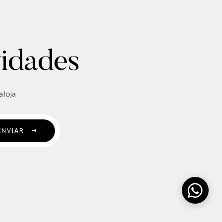
vidades
 loja.
ENVIAR