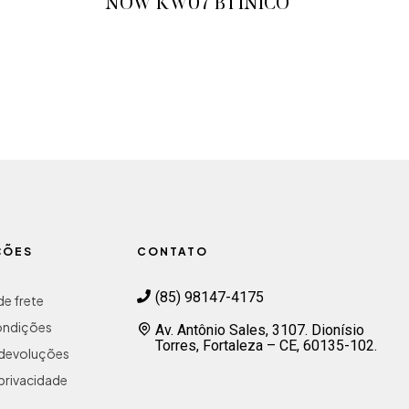
NOW KW07 BTINICO
ADICIONAR AO ORÇAMENTO
ÇÕES
CONTATO
(85) 98147-4175
e frete
ondições
Av. Antônio Sales, 3107. Dionísio
Torres, Fortaleza – CE, 60135-102.
e devoluções
 privacidade