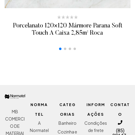
Porcelanato 120×120 Mármore Parana Soft
Touch A Caixa 2,85m² Roca
ADICIONAR AO ORÇAMENTO
NORMA
CATEG
INFORM
CONTAT
MB
TEL
ORIAS
AÇÕES
O
COMERCI
A
Banheiro
Condições
O DE
Normatel
de frete
(85)
Cozinha e
MATERIAI