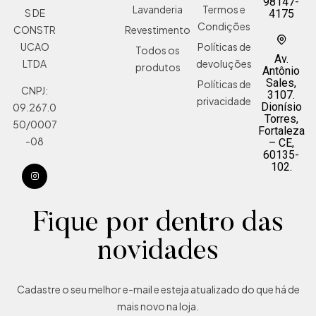
98147-
Lavanderia
Termos e
S DE
4175
Condições
Revestimento
CONSTR
Políticas de
UCAO
Todos os
Av.
devoluções
LTDA
produtos
Antônio
Sales,
Políticas de
CNPJ:
3107.
privacidade
Dionísio
09.267.0
Torres,
50/0007
Fortaleza
-08
– CE,
60135-
102.
Fique por dentro das
novidades
Cadastre o seu melhor e-mail e esteja atualizado do que há de
mais novo na loja.