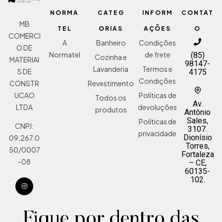
NORMA
CATEG
INFORM
CONTAT
MB
TEL
ORIAS
AÇÕES
O
COMERCI
A
Banheiro
Condições
O DE
Normatel
de frete
(85)
Cozinha e
MATERIAI
98147-
Lavanderia
Termos e
S DE
4175
Condições
Revestimento
CONSTR
Políticas de
UCAO
Todos os
Av.
devoluções
LTDA
produtos
Antônio
Sales,
Políticas de
CNPJ:
3107.
privacidade
Dionísio
09.267.0
Torres,
50/0007
Fortaleza
-08
– CE,
60135-
102.
Fique por dentro das