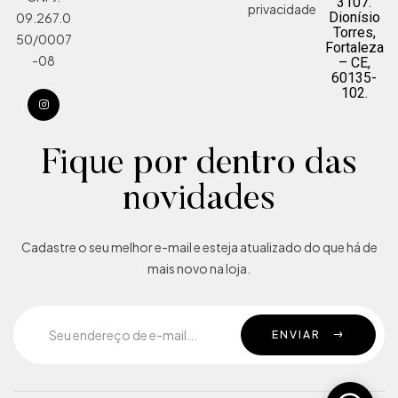
3107.
privacidade
Dionísio
09.267.0
Torres,
50/0007
Fortaleza
-08
– CE,
60135-
102.
Fique por dentro das
novidades
Cadastre o seu melhor e-mail e esteja atualizado do que há de
mais novo na loja.
ENVIAR