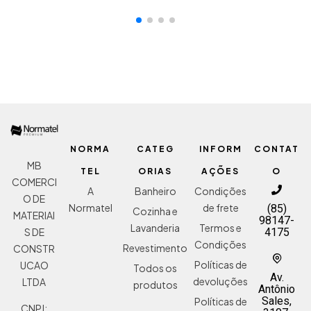
ADICIONAR AO ORÇAMENTO
NORMA
CATEG
INFORM
CONTAT
MB
TEL
ORIAS
AÇÕES
O
COMERCI
A
Banheiro
Condições
O DE
Normatel
de frete
(85)
Cozinha e
MATERIAI
98147-
Lavanderia
Termos e
S DE
4175
Condições
Revestimento
CONSTR
Políticas de
UCAO
Todos os
Av.
devoluções
LTDA
produtos
Antônio
Sales,
Políticas de
CNPJ: