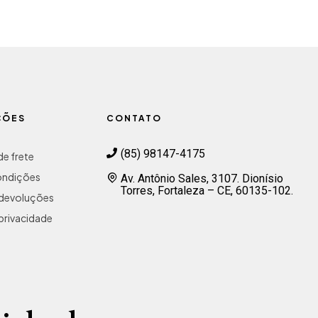
ÇÕES
CONTATO
(85) 98147-4175
e frete
ondições
Av. Antônio Sales, 3107. Dionísio
Torres, Fortaleza – CE, 60135-102.
e devoluções
 privacidade