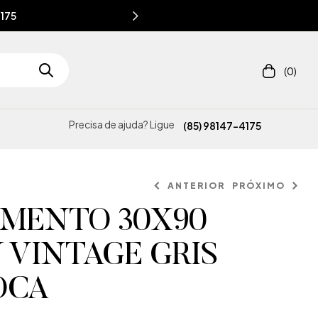
4175
(0)
Precisa de ajuda? Ligue
(85) 98147-4175
ANTERIOR
PRÓXIMO
IMENTO 30X90
 VINTAGE GRIS
ROCA