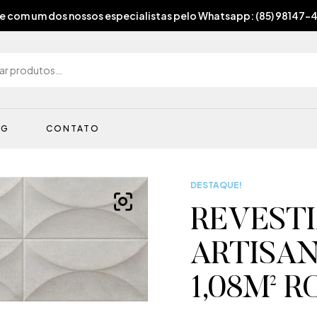
e com um dos nossos especialistas pelo Whatsapp: (85) 98147-
OG
CONTATO
DESTAQUE!
REVEST
ARTISAN
1,08M² 