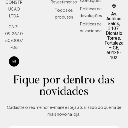
Condições
Revestimento
CONSTR
Políticas de
UCAO
Todos os
Av.
devoluções
LTDA
produtos
Antônio
Sales,
Políticas de
CNPJ:
3107.
privacidade
Dionísio
09.267.0
Torres,
50/0007
Fortaleza
-08
– CE,
60135-
102.
Fique por dentro das
novidades
Cadastre o seu melhor e-mail e esteja atualizado do que há de
mais novo na loja.