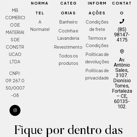
NORMA
CATEG
INFORM
CONTAT
MB
TEL
ORIAS
AÇÕES
O
COMERCI
A
Banheiro
Condições
O DE
Normatel
de frete
(85)
Cozinha e
MATERIAI
98147-
Lavanderia
Termos e
S DE
4175
Condições
Revestimento
CONSTR
Políticas de
UCAO
Todos os
Av.
devoluções
LTDA
produtos
Antônio
Sales,
Políticas de
CNPJ:
3107.
privacidade
Dionísio
09.267.0
Torres,
50/0007
Fortaleza
-08
– CE,
60135-
102.
Fique por dentro das