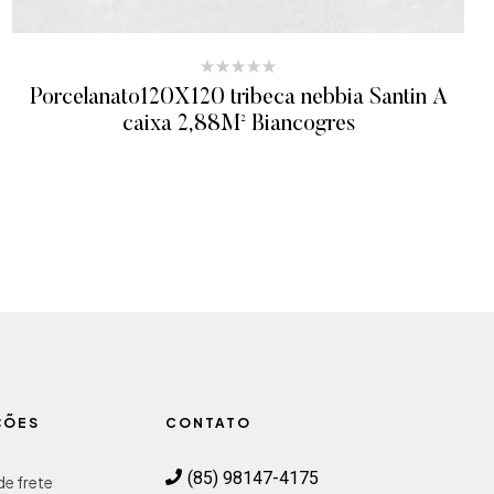
Porcelanato120X120 tribeca nebbia Santin A
caixa 2,88M² Biancogres
ADICIONAR AO ORÇAMENTO
ÇÕES
CONTATO
(85) 98147-4175
e frete