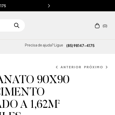
4175
(0)
Precisa de ajuda? Ligue
(85) 98147-4175
ANTERIOR
PRÓXIMO
ANATO 90X90
CIMENTO
DO A 1,62M²