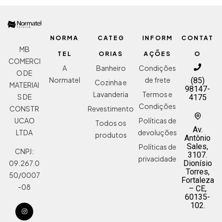
NORMA
CATEG
INFORM
CONTAT
MB
TEL
ORIAS
AÇÕES
O
COMERCI
A
Banheiro
Condições
O DE
Normatel
de frete
(85)
Cozinha e
MATERIAI
98147-
Lavanderia
Termos e
S DE
4175
Condições
Revestimento
CONSTR
Políticas de
UCAO
Todos os
Av.
devoluções
LTDA
produtos
Antônio
Sales,
Políticas de
CNPJ:
3107.
privacidade
Dionísio
09.267.0
Torres,
50/0007
Fortaleza
-08
– CE,
60135-
102.