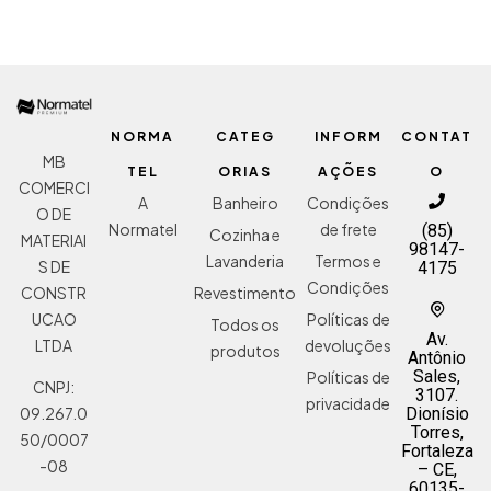
NORMA
CATEG
INFORM
CONTAT
MB
TEL
ORIAS
AÇÕES
O
COMERCI
A
Banheiro
Condições
O DE
Normatel
de frete
(85)
Cozinha e
MATERIAI
98147-
Lavanderia
Termos e
S DE
4175
Condições
Revestimento
CONSTR
Políticas de
UCAO
Todos os
Av.
devoluções
LTDA
produtos
Antônio
Sales,
Políticas de
CNPJ:
3107.
privacidade
Dionísio
09.267.0
Torres,
50/0007
Fortaleza
-08
– CE,
60135-