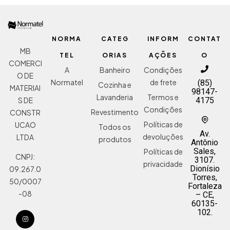
NORMA
CATEG
INFORM
CONTAT
MB
TEL
ORIAS
AÇÕES
O
COMERCI
A
Banheiro
Condições
O DE
Normatel
de frete
(85)
Cozinha e
MATERIAI
98147-
Lavanderia
Termos e
S DE
4175
Condições
Revestimento
CONSTR
Políticas de
UCAO
Todos os
Av.
devoluções
LTDA
produtos
Antônio
Sales,
Políticas de
CNPJ:
3107.
privacidade
Dionísio
09.267.0
Torres,
50/0007
Fortaleza
-08
– CE,
60135-
102.