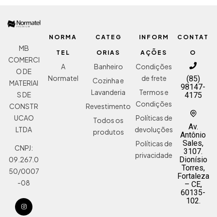
NORMA
CATEG
INFORM
CONTAT
MB
TEL
ORIAS
AÇÕES
O
COMERCI
A
Banheiro
Condições
O DE
Normatel
de frete
(85)
Cozinha e
MATERIAI
98147-
Lavanderia
Termos e
S DE
4175
Condições
Revestimento
CONSTR
Políticas de
UCAO
Todos os
Av.
devoluções
LTDA
produtos
Antônio
Sales,
Políticas de
CNPJ:
3107.
privacidade
Dionísio
09.267.0
Torres,
50/0007
Fortaleza
-08
– CE,
60135-
102.