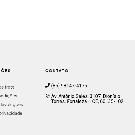
ÇÕES
CONTATO
(85) 98147-4175
e frete
ondições
Av. Antônio Sales, 3107. Dionísio
Torres, Fortaleza – CE, 60135-102.
e devoluções
 privacidade