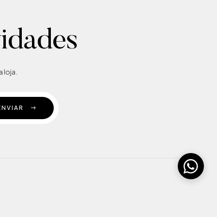
vidades
 loja.
ENVIAR