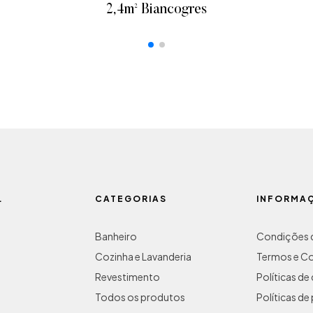
2,4m² Biancogres
ADICIONAR AO ORÇAMENTO
L
CATEGORIAS
INFORMA
Banheiro
Condições d
Cozinha e Lavanderia
Termos e C
Revestimento
Políticas d
Todos os produtos
Políticas de