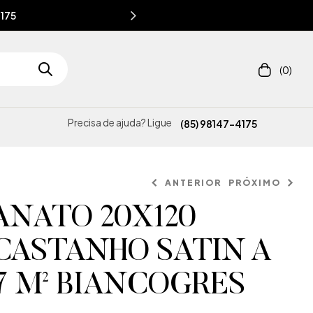
4175
(0)
Precisa de ajuda? Ligue
(85) 98147-4175
ANTERIOR
PRÓXIMO
NATO 20X120
CASTANHO SATIN A
,7 M² BIANCOGRES