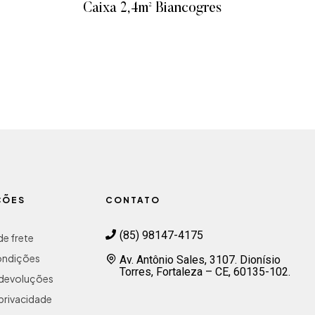
Caixa 2,4m² Biancogres
ADICIONAR AO ORÇAMENTO
ÇÕES
CONTATO
(85) 98147-4175
e frete
ondições
Av. Antônio Sales, 3107. Dionísio
Torres, Fortaleza – CE, 60135-102.
e devoluções
 privacidade