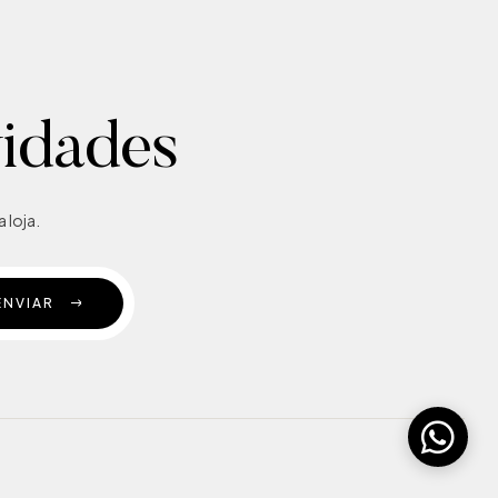
vidades
 loja.
ENVIAR