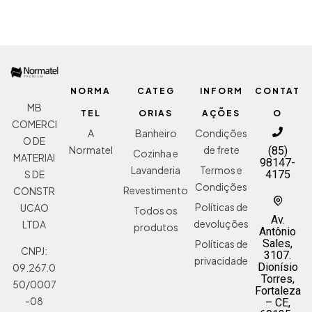
NORMA
CATEG
INFORM
CONTAT
MB
TEL
ORIAS
AÇÕES
O
COMERCI
A
Banheiro
Condições
O DE
Normatel
de frete
(85)
Cozinha e
MATERIAI
98147-
Lavanderia
Termos e
S DE
4175
Condições
Revestimento
CONSTR
Políticas de
UCAO
Todos os
Av.
devoluções
LTDA
produtos
Antônio
Sales,
Políticas de
CNPJ:
3107.
privacidade
Dionísio
09.267.0
Torres,
50/0007
Fortaleza
-08
– CE,