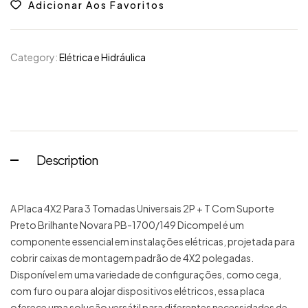
Adicionar Aos Favoritos
Category:
Elétrica e Hidráulica
Description
A Placa 4X2 Para 3 Tomadas Universais 2P + T Com Suporte
Preto Brilhante Novara PB-1700/149 Dicompel é um
componente essencial em instalações elétricas, projetada para
cobrir caixas de montagem padrão de 4X2 polegadas.
Disponível em uma variedade de configurações, como cega,
com furo ou para alojar dispositivos elétricos, essa placa
oferece uma solução versátil para diferentes necessidades de