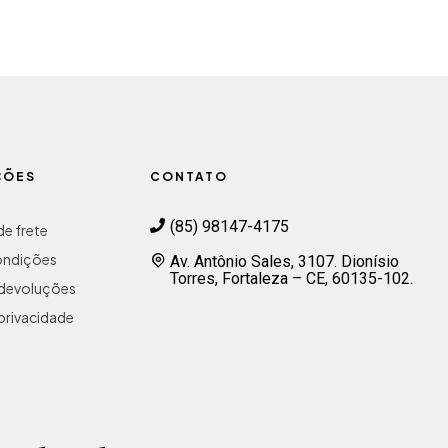
ÇÕES
CONTATO
(85) 98147-4175
e frete
ondições
Av. Antônio Sales, 3107. Dionísio
Torres, Fortaleza – CE, 60135-102.
e devoluções
 privacidade