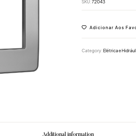
SKU:
72043
Adicionar Aos Fav
Category:
Elétrica e Hidrául
Additional information