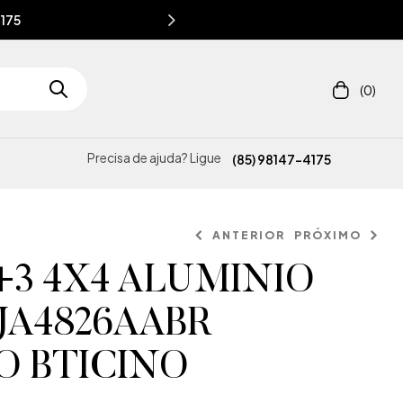
4175
(0)
Precisa de ajuda? Ligue
(85) 98147-4175
ANTERIOR
PRÓXIMO
+3 4X4 ALUMINIO
JA4826AABR
O BTICINO