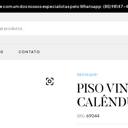
e com um dos nossos especialistas pelo Whatsapp: (85) 98147-
OG
CONTATO
DESTAQUE!
PISO VIN
CALÊNDU
SKU:
69044