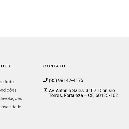
ÇÕES
CONTATO
(85) 98147-4175
e frete
ondições
Av. Antônio Sales, 3107. Dionísio
Torres, Fortaleza – CE, 60135-102.
e devoluções
 privacidade