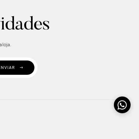
vidades
 loja.
ENVIAR