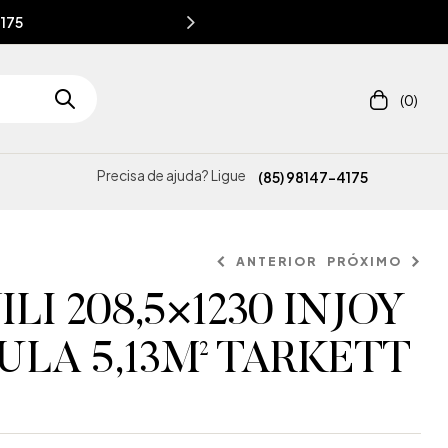
4175
(0)
Precisa de ajuda? Ligue
(85) 98147-4175
ANTERIOR
PRÓXIMO
ILI 208,5×1230 INJOY
LA 5,13M² TARKETT