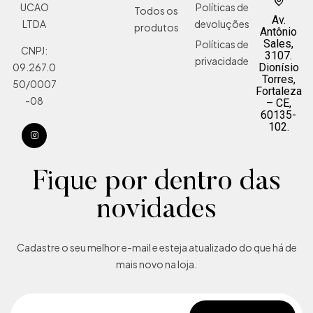
Políticas de
UCAO
Todos os
Av.
devoluções
LTDA
produtos
Antônio
Sales,
Políticas de
CNPJ:
3107.
privacidade
Dionísio
09.267.0
Torres,
50/0007
Fortaleza
-08
– CE,
60135-
102.
Fique por dentro das
novidades
Cadastre o seu melhor e-mail e esteja atualizado do que há de
mais novo na loja.