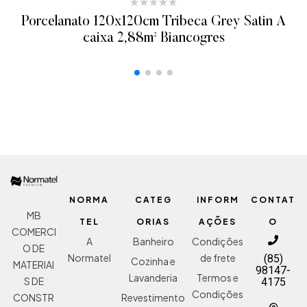
Porcelanato 120x120cm Tribeca Grey Satin A
caixa 2,88m² Biancogres
ADICIONAR AO ORÇAMENTO
NORMA
CATEG
INFORM
CONTAT
MB
TEL
ORIAS
AÇÕES
O
COMERCI
A
Banheiro
Condições
O DE
Normatel
de frete
(85)
Cozinha e
MATERIAI
98147-
Lavanderia
Termos e
S DE
4175
Condições
Revestimento
CONSTR