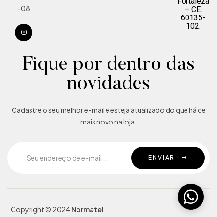
Fortaleza
-08
– CE,
60135-
102.
Fique por dentro das
novidades
Cadastre o seu melhor e-mail e esteja atualizado do que há de
mais novo na loja.
ENVIAR
Copyright © 2024
Normatel
.