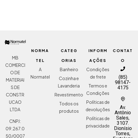
NORMA
CATEG
INFORM
CONTAT
MB
TEL
ORIAS
AÇÕES
O
COMERCI
A
Banheiro
Condições
O DE
Normatel
de frete
(85)
Cozinha e
MATERIAI
98147-
Lavanderia
Termos e
S DE
4175
Condições
Revestimento
CONSTR
Políticas de
UCAO
Todos os
Av.
devoluções
LTDA
produtos
Antônio
Sales,
Políticas de
CNPJ:
3107.
privacidade
Dionísio
09.267.0
Torres,
50/0007