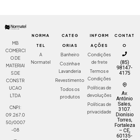
NORMA
CATEG
INFORM
CONTAT
MB
TEL
ORIAS
AÇÕES
O
COMERCI
A
Banheiro
Condições
O DE
Normatel
de frete
(85)
Cozinha e
MATERIAI
98147-
Lavanderia
Termos e
S DE
4175
Condições
Revestimento
CONSTR
Políticas de
UCAO
Todos os
Av.
devoluções
LTDA
produtos
Antônio
Sales,
Políticas de
CNPJ:
3107.
privacidade
Dionísio
09.267.0
Torres,
50/0007
Fortaleza
-08
– CE,
60135-