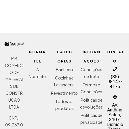
NORMA
CATEG
INFORM
CONTAT
MB
TEL
ORIAS
AÇÕES
O
COMERCI
A
Banheiro
Condições
O DE
Normatel
de frete
(85)
Cozinha e
MATERIAI
98147-
Lavanderia
Termos e
S DE
4175
Condições
Revestimento
CONSTR
Políticas de
UCAO
Todos os
Av.
devoluções
LTDA
produtos
Antônio
Sales,
Políticas de
CNPJ:
3107.
privacidade
Dionísio
09.267.0