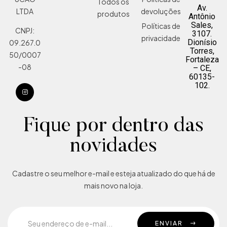
Todos os
Av.
devoluções
LTDA
produtos
Antônio
Sales,
Políticas de
CNPJ:
3107.
privacidade
Dionísio
09.267.0
Torres,
50/0007
Fortaleza
-08
– CE,
60135-
102.
Fique por dentro das
novidades
Cadastre o seu melhor e-mail e esteja atualizado do que há de
mais novo na loja.
ENVIAR