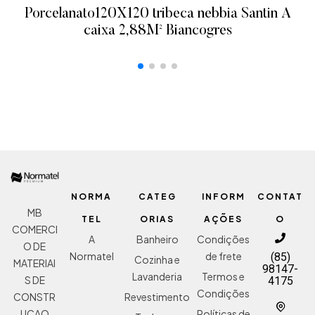
Porcelanato120X120 tribeca nebbia Santin A
caixa 2,88M² Biancogres
ADICIONAR AO ORÇAMENTO
NORMA
CATEG
INFORM
CONTAT
MB
TEL
ORIAS
AÇÕES
O
COMERCI
A
Banheiro
Condições
O DE
Normatel
de frete
(85)
Cozinha e
MATERIAI
98147-
Lavanderia
Termos e
S DE
4175
Condições
Revestimento
CONSTR
Políticas de
UCAO