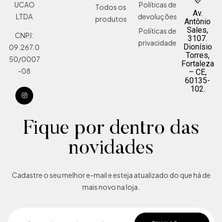
Políticas de
UCAO
Todos os
Av.
devoluções
LTDA
produtos
Antônio
Sales,
Políticas de
CNPJ:
3107.
privacidade
Dionísio
09.267.0
Torres,
50/0007
Fortaleza
-08
– CE,
60135-
102.
Fique por dentro das
novidades
Cadastre o seu melhor e-mail e esteja atualizado do que há de
mais novo na loja.