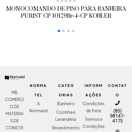
MONOCOMANDO DE PISO PARA BANHEIRA
PURIST CP 10129Br-4-CP KOHLER
ADICIONAR AO ORÇAMENTO
NORMA
CATEG
INFORM
CONTAT
MB
TEL
ORIAS
AÇÕES
O
COMERCI
A
Banheiro
Condições
O DE
Normatel
de frete
(85)
Cozinha e
MATERIAI
98147-
Lavanderia
Termos e
S DE
4175
Condições
Revestimento
CONSTR