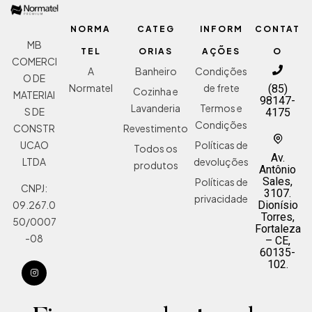
NORMA
CATEG
INFORM
CONTAT
MB
TEL
ORIAS
AÇÕES
O
COMERCI
A
Banheiro
Condições
O DE
Normatel
de frete
(85)
Cozinha e
MATERIAI
98147-
Lavanderia
Termos e
S DE
4175
Condições
Revestimento
CONSTR
Políticas de
UCAO
Todos os
Av.
devoluções
LTDA
produtos
Antônio
Sales,
Políticas de
CNPJ:
3107.
privacidade
Dionísio
09.267.0
Torres,
50/0007
Fortaleza
-08
– CE,
60135-
102.