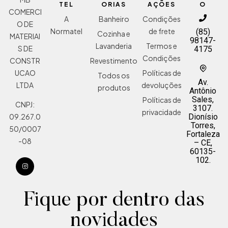
TEL
ORIAS
AÇÕES
O
COMERCI
A
Banheiro
Condições
O DE
Normatel
de frete
(85)
Cozinha e
MATERIAI
98147-
Lavanderia
Termos e
S DE
4175
Condições
Revestimento
CONSTR
Políticas de
UCAO
Todos os
Av.
devoluções
LTDA
produtos
Antônio
Sales,
Políticas de
CNPJ:
3107.
privacidade
Dionísio
09.267.0
Torres,
50/0007
Fortaleza
-08
– CE,
60135-
102.
Fique por dentro das
novidades