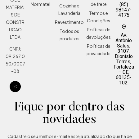
Normatel
de frete
(85)
Cozinha e
MATERIAI
98147-
Lavanderia
Termos e
S DE
4175
Condições
Revestimento
CONSTR
Políticas de
UCAO
Todos os
Av.
devoluções
LTDA
produtos
Antônio
Sales,
Políticas de
CNPJ:
3107.
privacidade
Dionísio
09.267.0
Torres,
50/0007
Fortaleza
-08
– CE,
60135-
102.
Fique por dentro das
novidades
Cadastre o seu melhor e-mail e esteja atualizado do que há de