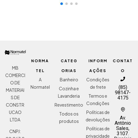
NORMA
CATEG
INFORM
CONTAT
MB
TEL
ORIAS
AÇÕES
O
COMERCI
A
Banheiro
Condições
O DE
Normatel
de frete
(85)
Cozinha e
MATERIAI
98147-
Lavanderia
Termos e
S DE
4175
Condições
Revestimento
CONSTR
Políticas de
UCAO
Todos os
Av.
devoluções
LTDA
produtos
Antônio
Sales,
Políticas de
CNPJ:
3107.
privacidade