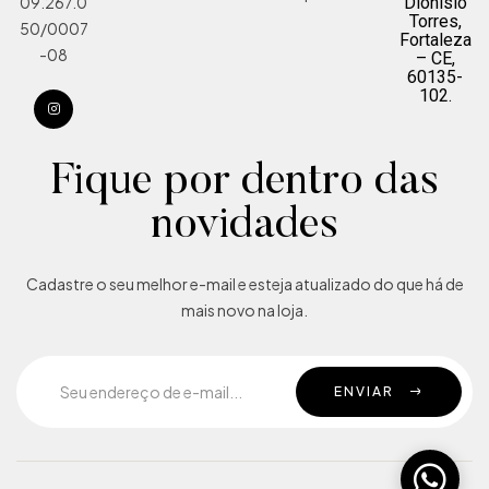
Dionísio
09.267.0
Torres,
50/0007
Fortaleza
-08
– CE,
60135-
102.
Fique por dentro das
novidades
Cadastre o seu melhor e-mail e esteja atualizado do que há de
mais novo na loja.
ENVIAR