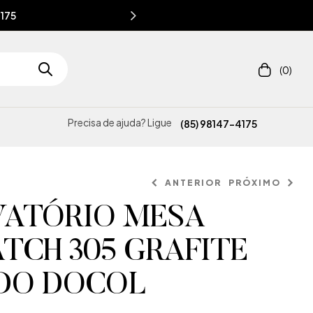
4175
(0)
Precisa de ajuda? Ligue
(85) 98147-4175
ANTERIOR
PRÓXIMO
VATÓRIO MESA
CH 305 GRAFITE
DO DOCOL