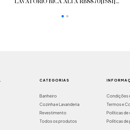
LAVATÓRIO BICA ALTA RB8870[1581]
BLACK/ROSE RUBINETTOS
ADICIONAR AO ORÇAMENTO
L
CATEGORIAS
INFORMA
Banheiro
Condições d
Cozinha e Lavanderia
Termos e C
Revestimento
Políticas d
Todos os produtos
Políticas de