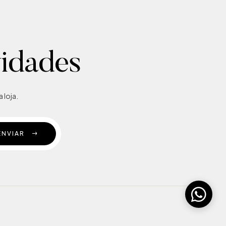
vidades
 loja.
ENVIAR