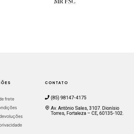
MR FSC
ADICIONAR AO ORÇAMENTO
ÇÕES
CONTATO
(85) 98147-4175
e frete
ondições
Av. Antônio Sales, 3107. Dionísio
Torres, Fortaleza – CE, 60135-102.
e devoluções
 privacidade