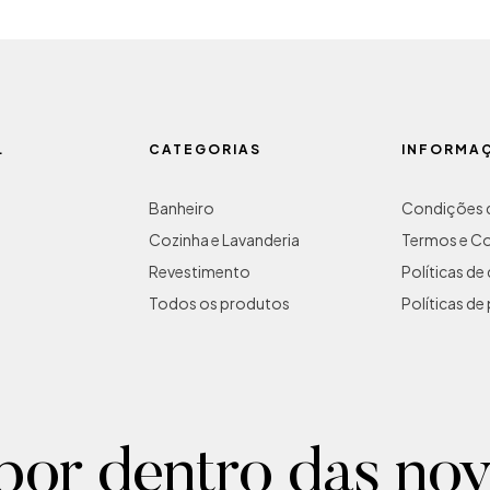
L
CATEGORIAS
INFORMA
Banheiro
Condições d
Cozinha e Lavanderia
Termos e C
Revestimento
Políticas d
Todos os produtos
Políticas de
por dentro das no