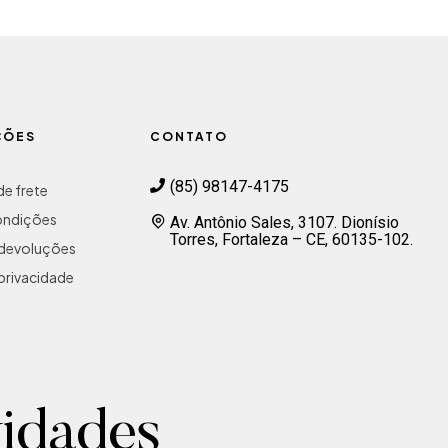
ÇÕES
CONTATO
(85) 98147-4175
e frete
ondições
Av. Antônio Sales, 3107. Dionísio
Torres, Fortaleza – CE, 60135-102.
e devoluções
 privacidade
vidades