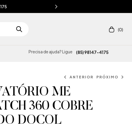
4175
(0)
Precisa de ajuda? Ligue
(85) 98147-4175
ANTERIOR
PRÓXIMO
VATÓRIO ME
TCH 360 COBRE
DO DOCOL