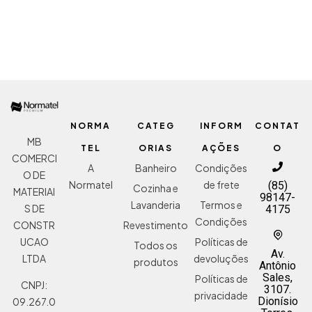
NORMA
CATEG
INFORM
CONTAT
MB
TEL
ORIAS
AÇÕES
O
COMERCI
A
Banheiro
Condições
O DE
Normatel
de frete
(85)
Cozinha e
MATERIAI
98147-
Lavanderia
Termos e
S DE
4175
Condições
Revestimento
CONSTR
Políticas de
UCAO
Todos os
Av.
devoluções
LTDA
produtos
Antônio
Sales,
Políticas de
CNPJ:
3107.
privacidade
Dionísio
09.267.0