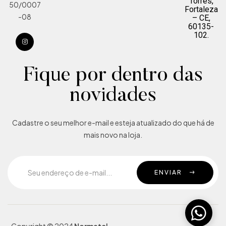
Torres,
50/0007
Fortaleza
-08
– CE,
60135-
102.
Fique por dentro das
novidades
Cadastre o seu melhor e-mail e esteja atualizado do que há de
mais novo na loja.
ENVIAR
Copyright © 2024
Normatel
.